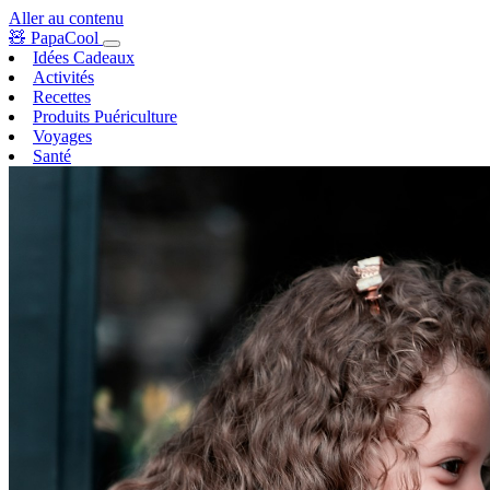
Aller au contenu
🧸
PapaCool
Idées Cadeaux
Activités
Recettes
Produits Puériculture
Voyages
Santé