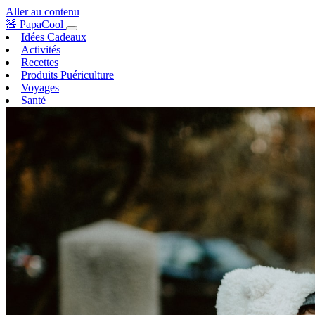
Aller au contenu
🧸
PapaCool
Idées Cadeaux
Activités
Recettes
Produits Puériculture
Voyages
Santé