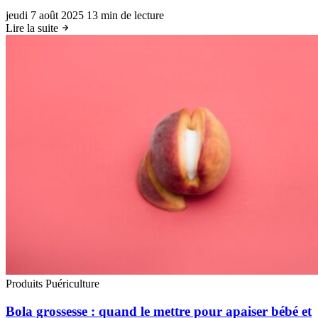
jeudi 7 août 2025
13 min de lecture
Lire la suite
Produits Puériculture
Bola grossesse : quand le mettre pour apaiser bébé et