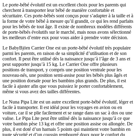
Le porte-bébé évolutif est un excellent choix pour les parents qui
cherchent à transporter leur bébé de manière confortable et
sécuritaire. Ces porte-bébés sont conçus pour s’adapter à la taille et à
la forme de votre bébé à mesure qu’il grandit, ce qui les rend parfaits
pour les bébés de tout âge. Il existe de nombreux modèles différents
de porte-bébés évolutifs sur le marché, mais nous avons sélectionné
les meilleurs d’entre eux pour vous aider à prendre votre décision.
Le BabyBjörn Carrier One est un porte-bébé évolutif très populaire
parmi les parents, en raison de sa simplicité d’utilisation et de son
confort. Il peut être utilisé dès la naissance jusqu’à l’âge de 3 ans et
peut supporter jusqu’à 15 kg. Le Carrier One offre plusieurs
positions de transport, y compris une position ventrale pour les
nouveau-nés, une position semi-assise pour les bébés plus âgés et
une position dorsale pour les bambins plus grands. De plus, il est
facile à ajuster afin que vous puissiez le porter confortablement,
même si vous avez des tailles différentes.
Le Nuna Pipa Lite est un autre excellent porte-bébé évolutif, léger et
facile à transporter. Il est idéal pour les voyages en avion ou en
voiture, car il se plie facilement et se range dans un sac à dos ou une
valise. Le Pipa Lite peut être utilisé dès la naissance jusqu’à ce que
votre bambin pèse 13 kg et offre une position assise ou allongée. De
plus, il est doté d’un harnais 5 points qui maintient votre bambin en
toute sécurité et d’un coussin rembourré doux pour le confort du