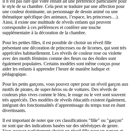
Il n’est pas rare que votre enfant ait une préférence particulière pour
le style de sa chambre. Cela peut se traduire par une affection pour
une couleur dominante, un personnage de dessin animé ou une
thématique spécifique (les animaux, l’espace, les princesses…).
Ainsi, il existe une multitude de réveils enfants qui peuvent
correspondre à ces préférences et conférer une touche
supplémentaire à la décoration de la chambre.
Pour les petites filles, il est possible de choisir un réveil fille
présentant une décoration de princesses ou de licornes, qui sont très
appréciées habituellement. Les réveils de couleur rose ou violette
avec des motifs féminins comme des fleurs ou des étoiles sont
également populaires. Certains modèles sont même conçus pour
aider les enfants à apprendre l’heure de manière ludique et
pédagogique.
Pour les petits garçons, vous pouvez opter pour un réveil garçon aux
motifs de pirates, de super-héros ou de voitures. Des réveils de
couleurs plus vives comme le bleu, le rouge ou le vert sont souvent
très appréciés. Des modèles de réveils éducatifs existent également,
intégrant des fonctionnalités d’apprentissage du temps tout en étant
divertissants.
Il est important de noter que ces classifications "fille" ou "garçon"
ne sont que des indications basées sur des stéréotypes de genre.
Vous pouvez parfaitement choisir un réveil fille pour un garçon et