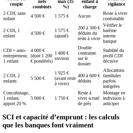
nets
max (35
enfant à
couple
vigilance
combinés
%)
charge
2 CDI, sans
Reste à vivre
4 500 €
1 575 €
Aucun
enfant
confortable
Vérifier le
200 à 300 €
2 CDI, 1
1 575 €
barème
4 500 €
déduits du
enfant
(ajusté)
interne
reste à vivre
banque
Double
CDI + auto-
4 000 €
Stabilité du
1 400 €
contrainte
entrepreneur,
(dont 1 200
profil CDI
environ
sur le
1 enfant
€ pondérés)
décisive
dossier
Allocations
1 925 €
2 CDI, 2
400 à 600 €
familiales
5 500 €
(avant reste
enfants
déduits
parfois
à vivre)
intégrées
Concubinage,
Reste à
Montage en
1 enfant,
5 000 €
1 750 €
vivre scruté
indivision à
apport 20 %
de près
anticiper
SCI et capacité d’emprunt : les calculs
que les banques font vraiment