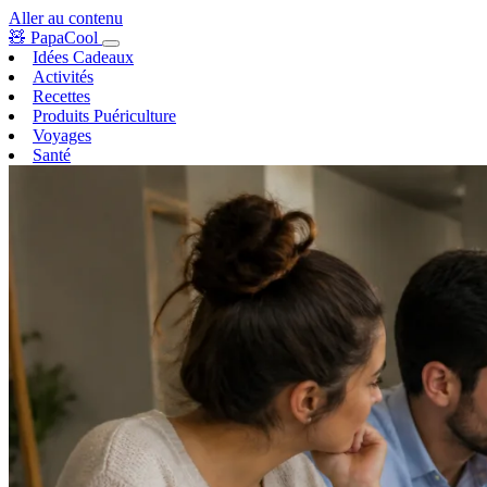
Aller au contenu
🧸
PapaCool
Idées Cadeaux
Activités
Recettes
Produits Puériculture
Voyages
Santé