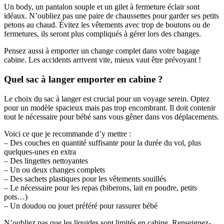
Un body, un pantalon souple et un gilet à fermeture éclair sont
idéaux. N’oubliez pas une paire de chaussettes pour garder ses petits
petons au chaud. Évitez les vêtements avec trop de boutons ou de
fermetures, ils seront plus compliqués à gérer lors des changes.
Pensez aussi à emporter un change complet dans votre bagage
cabine. Les accidents arrivent vite, mieux vaut être prévoyant !
Quel sac à langer emporter en cabine ?
Le choix du sac à langer est crucial pour un voyage serein. Optez
pour un modèle spacieux mais pas trop encombrant. Il doit contenir
tout le nécessaire pour bébé sans vous gêner dans vos déplacements.
Voici ce que je recommande d’y mettre :
– Des couches en quantité suffisante pour la durée du vol, plus
quelques-unes en extra
– Des lingettes nettoyantes
– Un ou deux changes complets
– Des sachets plastiques pour les vêtements souillés
– Le nécessaire pour les repas (biberons, lait en poudre, petits
pots…)
– Un doudou ou jouet préféré pour rassurer bébé
N’oubliez pas que les liquides sont limités en cabine. Renseignez-