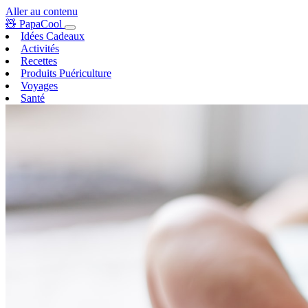
Aller au contenu
🧸
PapaCool
Idées Cadeaux
Activités
Recettes
Produits Puériculture
Voyages
Santé