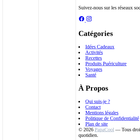
Suivez-nous sur les réseaux so
Catégories
Idées Cadeaux
Activités
Recettes
Produits Puériculture
Voyages
Santé
À Propos
Qui suis-je ?
Contact
Mentions légales
Politique de Confidentialité
Plan de site
© 2026
PapaCool
— Tous droi
quotidien.