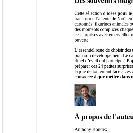
Des souvenirs magi
Cette sélection d’idées
pour le
transforme l’attente de Noël en 
cartonnés, figurines animales 
des moments complices chaque m
ces surprises avec émerveilleme
ouverte.
L’essentiel reste de choisir des 
pour son développement. Le cale
rituel d’éveil qui participe à
l’a
préparer ces 24 petites surpris
la joie de ton enfant face à ce
consacrée à
que mettre dans u
À propos de l'aute
Anthony Bondex