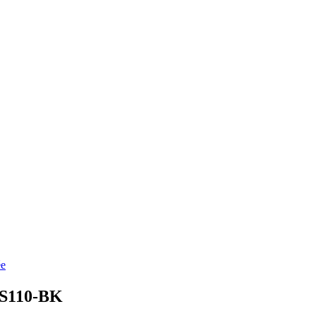
ée
-S110-BK