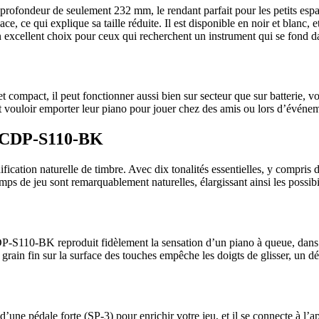
ofondeur de seulement 232 mm, le rendant parfait pour les petits esp
ace, ce qui explique sa taille réduite. Il est disponible en noir et blan
n excellent choix pour ceux qui recherchent un instrument qui se fond d
compact, il peut fonctionner aussi bien sur secteur que sur batterie, vou
t vouloir emporter leur piano pour jouer chez des amis ou lors d’événem
o CDP-S110-BK
ification naturelle de timbre. Avec dix tonalités essentielles, y compris
mps de jeu sont remarquablement naturelles, élargissant ainsi les possibi
110-BK reproduit fidèlement la sensation d’un piano à queue, dans un f
à grain fin sur la surface des touches empêche les doigts de glisser, un d
d’une pédale forte (SP-3) pour enrichir votre jeu, et il se connecte à l’