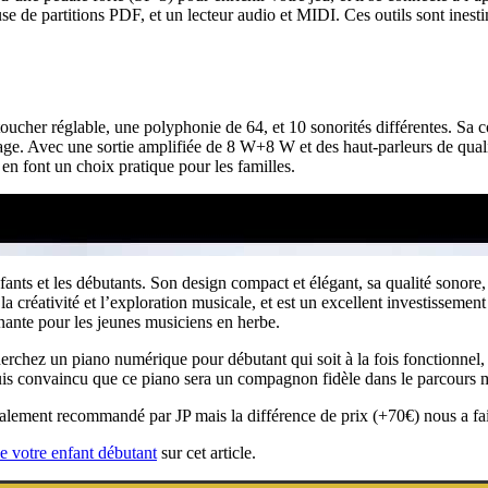
de partitions PDF, et un lecteur audio et MIDI. Ces outils sont inestima
cher réglable, une polyphonie de 64, et 10 sonorités différentes. Sa
age. Avec une sortie amplifiée de 8 W+8 W et des haut-parleurs de qualité
en font un choix pratique pour les familles.
s et les débutants. Son design compact et élégant, sa qualité sonore, son
ge la créativité et l’exploration musicale, et est un excellent investisse
nante pour les jeunes musiciens en herbe.
z un piano numérique pour débutant qui soit à la fois fonctionnel, abor
 suis convaincu que ce piano sera un compagnon fidèle dans le parcours m
lement recommandé par JP mais la différence de prix (+70€) nous a fai
de votre enfant débutant
sur cet article.