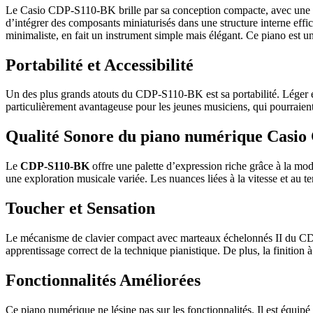
Le Casio CDP-S110-BK brille par sa conception compacte, avec une pr
d’intégrer des composants miniaturisés dans une structure interne effic
minimaliste, en fait un instrument simple mais élégant. Ce piano est u
Portabilité et Accessibilité
Un des plus grands atouts du CDP-S110-BK est sa portabilité. Léger et 
particulièrement avantageuse pour les jeunes musiciens, qui pourraien
Qualité Sonore du piano numérique Casi
Le
CDP-S110-BK
offre une palette d’expression riche grâce à la mod
une exploration musicale variée. Les nuances liées à la vitesse et au te
Toucher et Sensation
Le mécanisme de clavier compact avec marteaux échelonnés II du CDP-S
apprentissage correct de la technique pianistique. De plus, la finition 
Fonctionnalités Améliorées
Ce piano numérique ne lésine pas sur les fonctionnalités. Il est équipé 