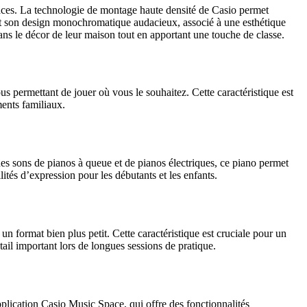
aces. La technologie de montage haute densité de Casio permet
c, et son design monochromatique audacieux, associé à une esthétique
ans le décor de leur maison tout en apportant une touche de classe.
s permettant de jouer où vous le souhaitez. Cette caractéristique est
ents familiaux.
 des sons de pianos à queue et de pianos électriques, ce piano permet
lités d’expression pour les débutants et les enfants.
ormat bien plus petit. Cette caractéristique est cruciale pour un
étail important lors de longues sessions de pratique.
application Casio Music Space, qui offre des fonctionnalités