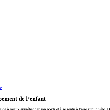
ée
ppement de l’enfant
l’aide à mieux appréhender son poids et à se sentir à l’aise sur un vélo. De