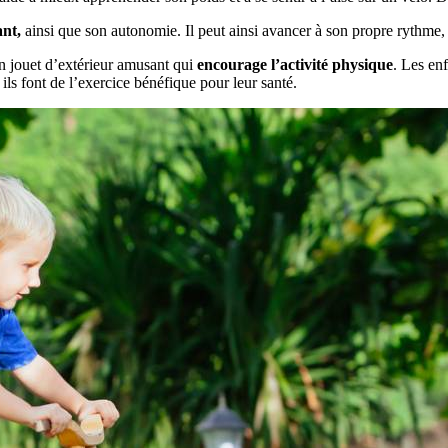
ant,
ainsi que son autonomie. Il peut ainsi avancer à son propre rythme,
n jouet d’extérieur amusant qui
encourage l’activité physique
. Les enf
 ils font de l’exercice bénéfique pour leur santé.