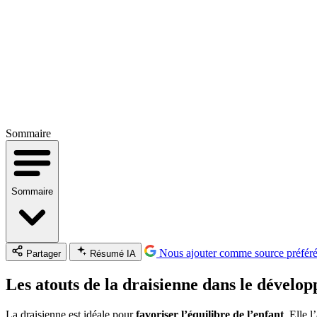
Sommaire
Sommaire
Nous ajouter comme source préfér
Partager
Résumé IA
Les atouts de la draisienne dans le dévelo
La draisienne est idéale pour
favoriser l’équilibre de l’enfant
. Elle 