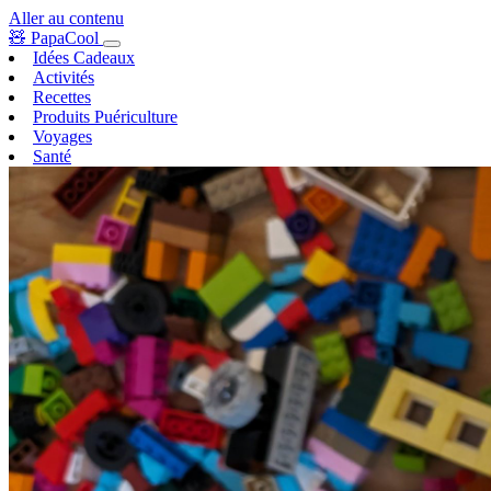
Aller au contenu
🧸
PapaCool
Idées Cadeaux
Activités
Recettes
Produits Puériculture
Voyages
Santé